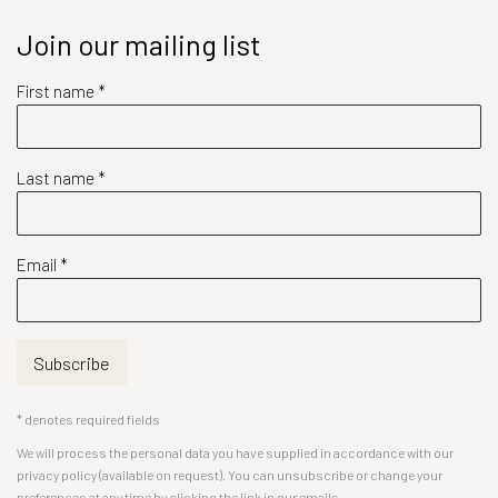
Join our mailing list
First name *
Last name *
Email *
Subscribe
* denotes required fields
We will process the personal data you have supplied in accordance with our
privacy policy (available on request). You can unsubscribe or change your
preferences at any time by clicking the link in our emails.