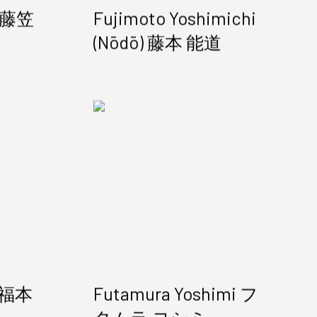
o 藤笠
Fujimoto Yoshimichi
(Nōdō) 藤本 能道
u 福本
Futamura Yoshimi フ