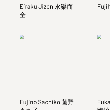
Eiraku Jizen 永樂而
Fuji
全
Fujino Sachiko 藤野
Fuk