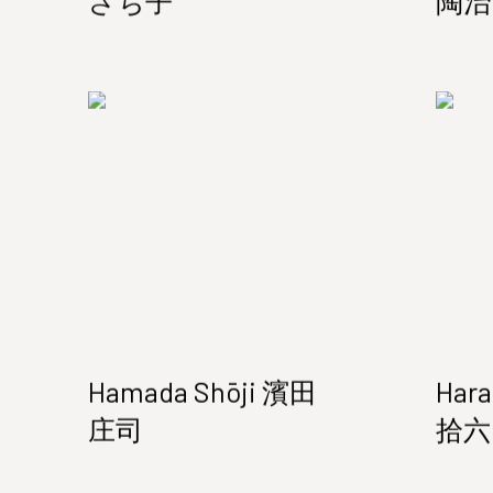
さち子
陶治
Hamada Shōji 濱田
Har
庄司
拾六