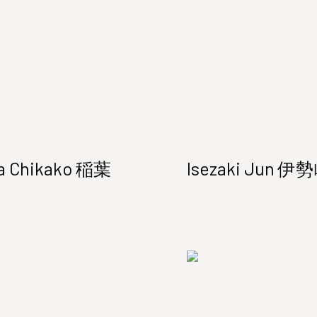
ba Chikako 稲葉
Isezaki Jun 