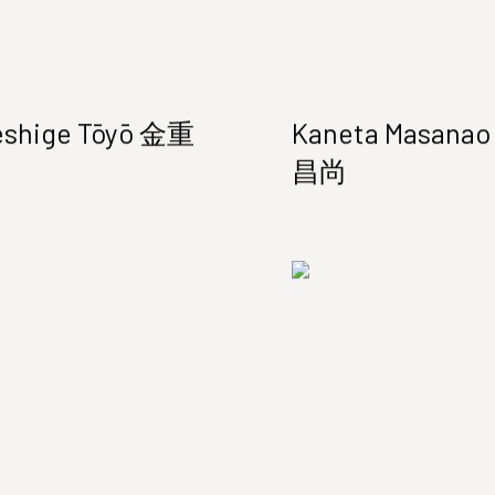
eshige Tōyō 金重
Kaneta Masana
昌尚