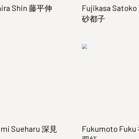
hira Shin 藤平伸
Fujikasa Satok
砂都子
ami Sueharu 深見
Fukumoto Fuk