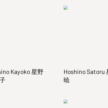
hino Kayoko 星野
Hoshino Sator
子
暁