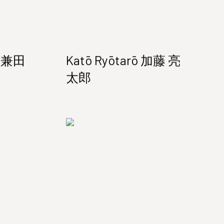
o 兼田
Katō Ryōtarō 加藤 亮
太郎