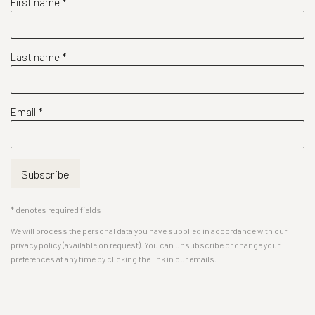
First name *
Last name *
Email *
Subscribe
* denotes required fields
We will process the personal data you have supplied in accordance with our
privacy policy (available on request). You can unsubscribe or change your
preferences at any time by clicking the link in our emails.