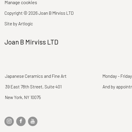
Manage cookies
Copyright © 2026 Joan B Mirviss LTD
Site by Artlogic
Joan B Mirviss LTD
Japanese Ceramics and Fine Art
Monday - Friday
39 East 78th Street, Suite 401
And by appoin
New York, NY 10075