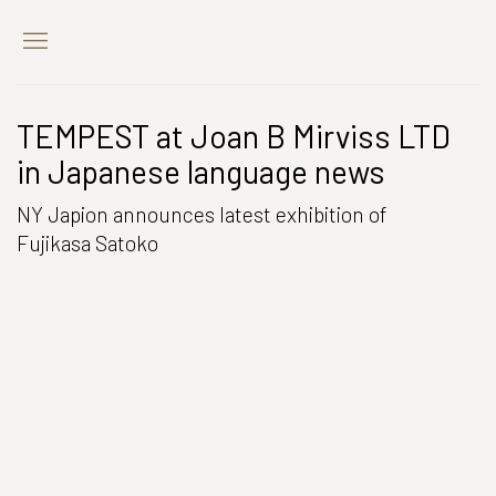
TEMPEST at Joan B Mirviss LTD
in Japanese language news
NY Japion announces latest exhibition of
Fujikasa Satoko
Open a larger version of the following image in a popup: