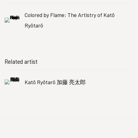
Colored by Flame: The Artistry of Katō
Ryōtarō
Related artist
Katō Ryōtarō 加藤 亮太郎