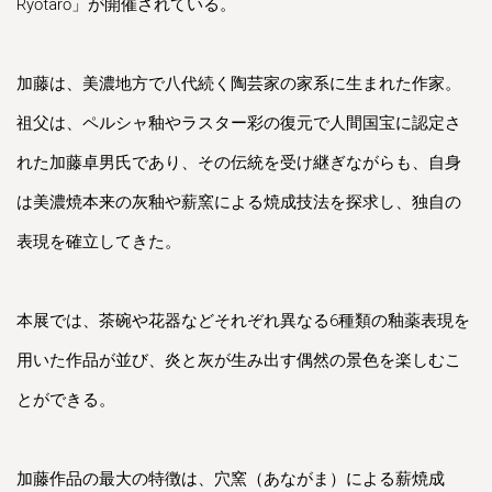
Ryōtarō」が開催されている。
加藤は、美濃地方で八代続く陶芸家の家系に生まれた作家。
祖父は、ペルシャ釉やラスター彩の復元で人間国宝に認定さ
れた加藤卓男氏であり、その伝統を受け継ぎながらも、自身
は美濃焼本来の灰釉や薪窯による焼成技法を探求し、独自の
表現を確立してきた。
本展では、茶碗や花器などそれぞれ異なる6種類の釉薬表現を
用いた作品が並び、炎と灰が生み出す偶然の景色を楽しむこ
とができる。
加藤作品の最大の特徴は、穴窯（あながま）による薪焼成