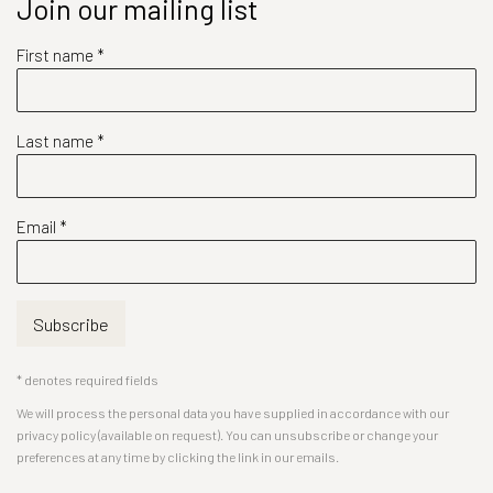
Join our mailing list
First name *
Last name *
Email *
Subscribe
* denotes required fields
We will process the personal data you have supplied in accordance with our
privacy policy (available on request). You can unsubscribe or change your
preferences at any time by clicking the link in our emails.