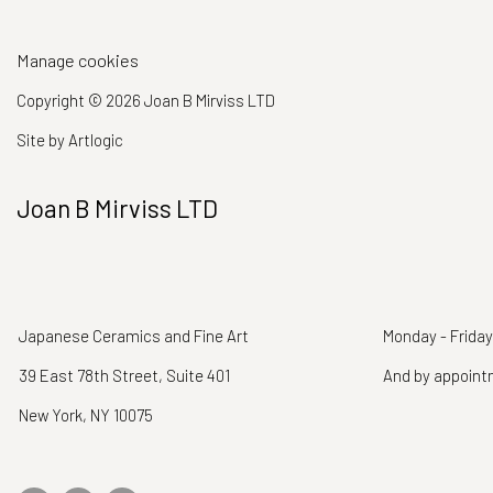
Manage cookies
Copyright © 2026 Joan B Mirviss LTD
Site by Artlogic
Joan B Mirviss LTD
Japanese Ceramics and Fine Art
Monday - Friday
39 East 78th Street, Suite 401
And by appoin
New York, NY 10075