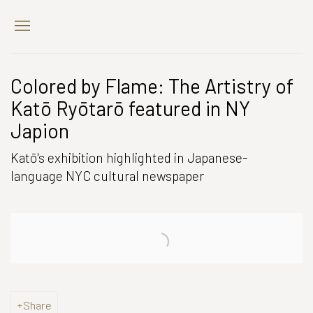
Colored by Flame: The Artistry of
Katō Ryōtarō featured in NY
Japion
Katō's exhibition highlighted in Japanese-
language NYC cultural newspaper
Open a larger version of the following image in a popup:
Share