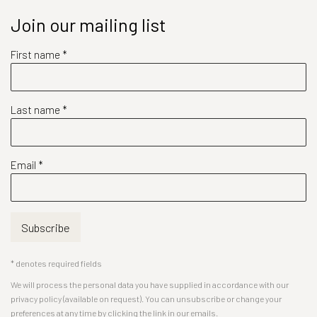
Join our mailing list
First name *
Last name *
Email *
Subscribe
* denotes required fields
We will process the personal data you have supplied in accordance with our
privacy policy (available on request). You can unsubscribe or change your
preferences at any time by clicking the link in our emails.